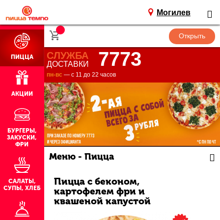
Могилев
7773
СЛУЖБА
ПИЦЦА
ДОСТАВКИ
пн-вс
— с 11 до 22 часов
АКЦИИ
БУРГЕРЫ,
ЗАКУСКИ,
ФРИ
Меню - Пицца
Пицца с беконом,
САЛАТЫ,
СУПЫ, ХЛЕБ
картофелем фри и
квашеной капустой