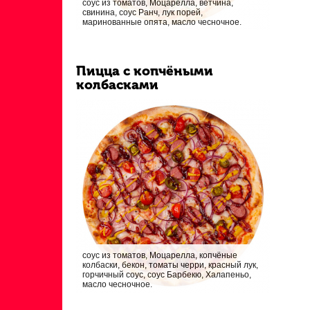
соус из томатов, Моцарелла, ветчина,
свинина, соус Ранч, лук порей,
маринованные опята, масло чесночное.
Пицца с копчёными
колбасками
соус из томатов, Моцарелла, копчёные
колбаски, бекон, томаты черри, красный лук,
горчичный соус, соус Барбекю, Халапеньо,
масло чесночное.