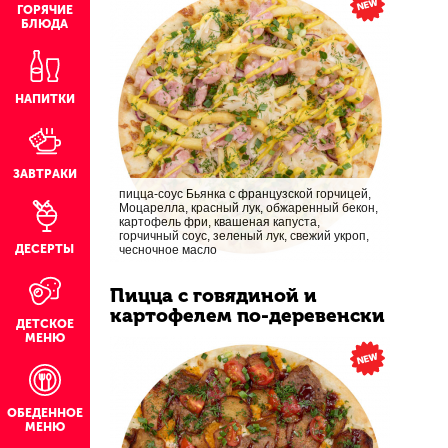
ГОРЯЧИЕ
БЛЮДА
НАПИТКИ
ЗАВТРАКИ
пицца-соус Бьянка с французской горчицей,
Моцарелла, красный лук, обжаренный бекон,
картофель фри, квашеная капуста,
горчичный соус, зеленый лук, свежий укроп,
ДЕСЕРТЫ
чесночное масло
Пицца с говядиной и
картофелем по-деревенски
ДЕТСКОЕ
МЕНЮ
ОБЕДЕННОЕ
МЕНЮ