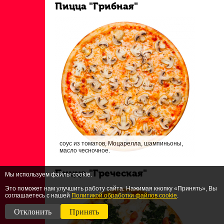
Пицца "Грибная"
соус из томатов, Моцарелла, шампиньоны,
масло чесночное.
Пицца "Греческая"
Мы используем файлы cookie.
Это поможет нам улучшить работу сайта. Нажимая кнопку «Принять», Вы
соглашаетесь с нашей
Политикой обработки файлов cookie
.
Отклонить
Принять