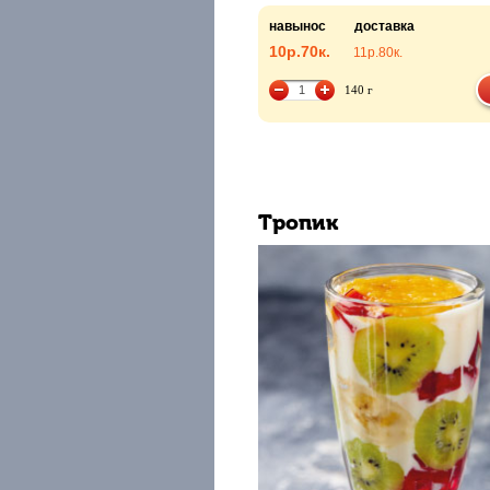
навынос
доставка
10р.
70к.
11р.
80к.
140 г
Тропик