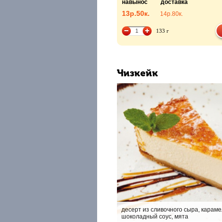
навынос
доставка
13р.
50к.
14р.
80к.
133 г
Чизкейк
десерт из сливочного сыра, карам
шоколадный соус, мята