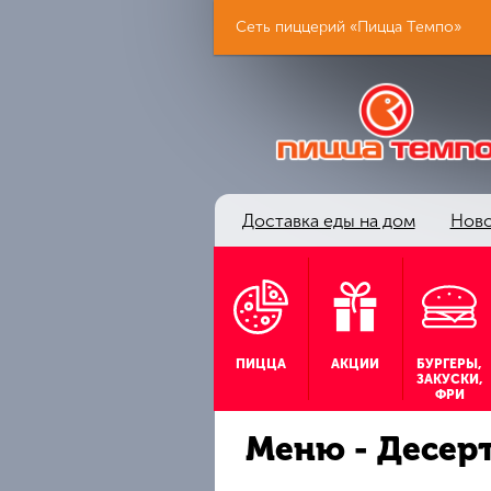
Сеть пиццерий «Пицца Темпо»
Доставка еды на дом
Ново
ПИЦЦА
АКЦИИ
БУРГЕРЫ,
ЗАКУСКИ,
ФРИ
Меню - Десер