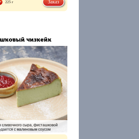
Заказ
225 г
шковый чизкейк
з сливочного сыра, фисташковой
одается с малиновым соусом