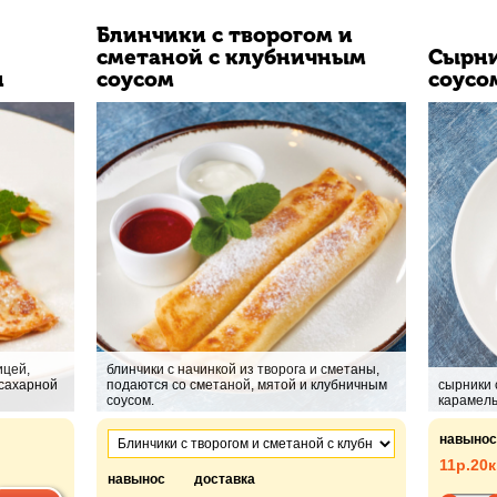
Блинчики с творогом и
сметаной с клубничным
Сырни
и
соусом
соусо
ицей,
блинчики с начинкой из творога и сметаны,
 сахарной
подаются со сметаной, мятой и клубничным
сырники 
соусом.
карамель
навынос
11р.
20к
навынос
доставка