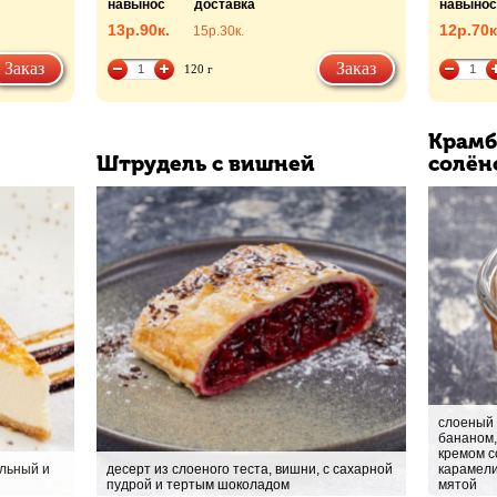
навынос
доставка
навынос
13р.
90к.
12р.
70к
15р.
30к.
Заказ
Заказ
120 г
Крамб
Штрудель с вишней
солён
слоеный 
бананом,
кремом с
ельный и
десерт из слоеного теста, вишни, с сахарной
карамели
пудрой и тертым шоколадом
мятой