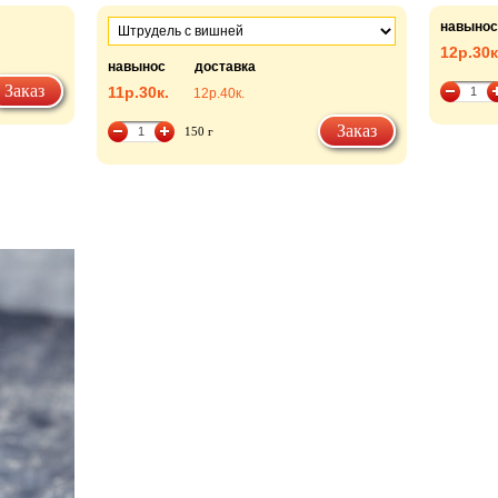
навынос
12р.
30к
навынос
доставка
Заказ
11р.
30к.
12р.
40к.
Заказ
150 г