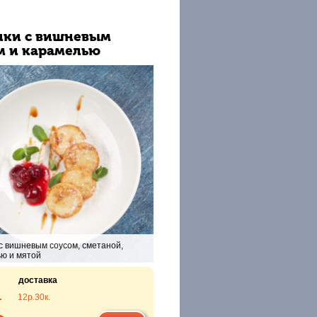
ки с вишневым
м и карамелью
с вишневым соусом, сметаной,
ю и мятой
доставка
.
12р.
30к.