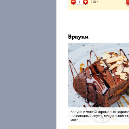
215 г
Брауни
брауни с мягкой карамелью, карам
шоколадный соусы, миндальная ст
мята