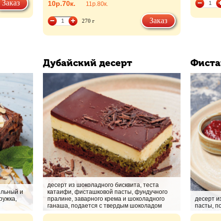
Заказ
10р.
70к.
11р.
80к.
Заказ
270 г
Дубайский десерт
Фиста
десерт из шоколадного бисквита, теста
ельный и
катаифи, фисташковой пасты, фундучного
ружка,
пралине, заварного крема и шоколадного
десерт и
ганаша, подается с твердым шоколадом
пасты, п