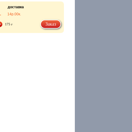
доставка
.
14р.
00к.
Заказ
175 г