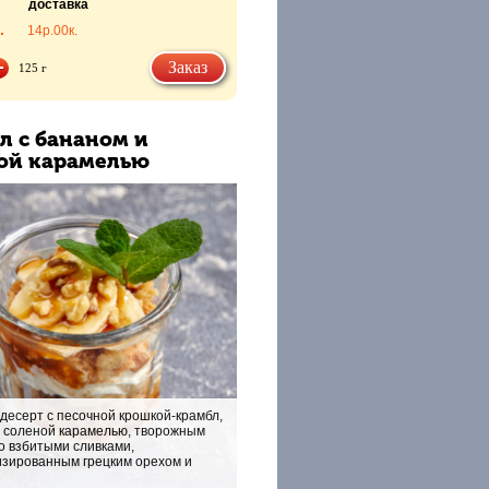
доставка
.
14р.
00к.
Заказ
125 г
л с бананом и
ой карамелью
десерт с песочной крошкой-крамбл,
 соленой карамелью, творожным
о взбитыми сливками,
зированным грецким орехом и