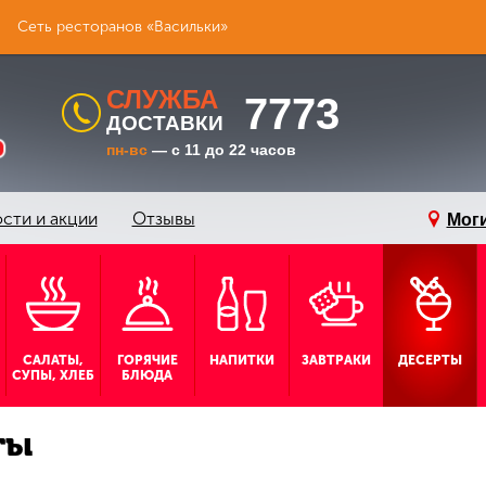
Сеть ресторанов «Васильки»
СЛУЖБА
7773
ДОСТАВКИ
пн-вс
— с 11 до 22 часов
сти и акции
Отзывы
Мог
САЛАТЫ,
ГОРЯЧИЕ
НАПИТКИ
ЗАВТРАКИ
ДЕСЕРТЫ
СУПЫ, ХЛЕБ
БЛЮДА
ты