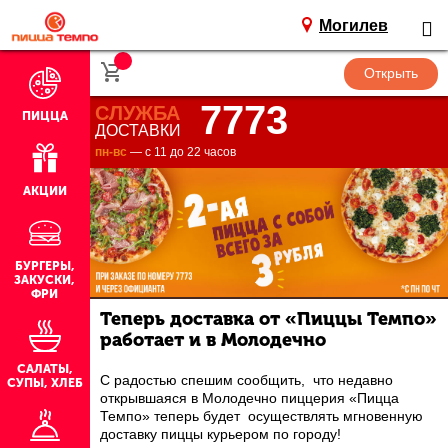
Могилев
7773
СЛУЖБА
ПИЦЦА
ДОСТАВКИ
пн-вс
— с 11 до 22 часов
АКЦИИ
БУРГЕРЫ,
ЗАКУСКИ,
ФРИ
Теперь доставка от «Пиццы Темпо»
работает и в Молодечно
САЛАТЫ,
С радостью спешим сообщить, что недавно
СУПЫ, ХЛЕБ
открывшаяся в Молодечно пиццерия «Пицца
Темпо» теперь будет осуществлять мгновенную
доставку пиццы курьером по городу!