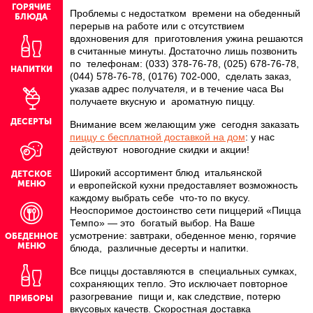
ГОРЯЧИЕ
Проблемы с недостатком времени на обеденный
БЛЮДА
перерыв на работе или с отсутствием
вдохновения для приготовления ужина решаются
в считанные минуты. Достаточно лишь позвонить
по телефонам: (033) 378-76-78, (025) 678-76-78,
НАПИТКИ
(044) 578-76-78, (0176) 702-000, сделать заказ,
указав адрес получателя, и в течение часа Вы
получаете вкусную и ароматную пиццу.
ДЕСЕРТЫ
Внимание всем желающим уже сегодня заказать
пиццу с бесплатной доставкой на дом
: у нас
действуют новогодние скидки и акции!
Широкий ассортимент блюд итальянской
ДЕТСКОЕ
МЕНЮ
и европейской кухни предоставляет возможность
каждому выбрать себе что-то по вкусу.
Неоспоримое достоинство сети пиццерий «Пицца
Темпо» — это богатый выбор. На Ваше
усмотрение: завтраки, обеденное меню, горячие
ОБЕДЕННОЕ
МЕНЮ
блюда, различные десерты и напитки.
Все пиццы доставляются в специальных сумках,
сохраняющих тепло. Это исключает повторное
разогревание пищи и, как следствие, потерю
ПРИБОРЫ
вкусовых качеств. Скоростная доставка