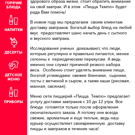
здорового образа жизни, стоит обратить внимание
ГОРЯЧИЕ
на свой завтрак. И в этом «Пицца Темпо» будет
БЛЮДА
рада Вам помочь!
В новом году мы предлагаем своим клиентам
доставку завтраков. Богатый выбор блюд на любой
НАПИТКИ
вкус предоставляет шанс начать день с сытного
и вкусного завтрака.
Исследования ученых доказывают, что люди,
ДЕСЕРТЫ
которые регулярно и правильно питаются, менее
склонны к периодическим перекусам. А ведь
именно они служат причиной резкого набора
веса. Особенно стоит уделять внимание пище,
ДЕТСКОЕ
богатой углеводами: свежие блинчики, сырники,
МЕНЮ
тосты с ветчиной и сыром, а также каши (рисовая,
манная, овсяная).
Меню сети пиццерий «Пицца Темпо» предлагает
услугу доставки завтраков с 10 до 12 утра. Все
ПРИБОРЫ
блюда готовятся только после оформления
окончательного заказа. А потому они всегда
свежие, ароматные и еще теплые, ведь наш
курьер осуществляет своевременную доставку
пиццы и завтраков в течение часа!