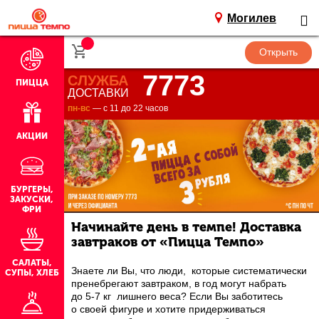
Могилев
7773
СЛУЖБА
ПИЦЦА
ДОСТАВКИ
пн-вс
— с 11 до 22 часов
АКЦИИ
БУРГЕРЫ,
ЗАКУСКИ,
ФРИ
Начинайте день в темпе! Доставка
завтраков от «Пицца Темпо»
САЛАТЫ,
Знаете ли Вы, что люди, которые систематически
СУПЫ, ХЛЕБ
пренебрегают завтраком, в год могут набрать
до 5-7 кг лишнего веса? Если Вы заботитесь
о своей фигуре и хотите придерживаться