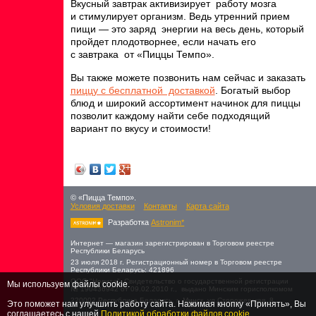
Вкусный завтрак активизирует работу мозга
и стимулирует организм. Ведь утренний прием
пищи — это заряд энергии на весь день, который
пройдет плодотворнее, если начать его
с завтрака от «Пиццы Темпо».
Вы также можете позвонить нам сейчас и заказать
пиццу с бесплатной доставкой
. Богатый выбор
блюд и широкий ассортимент начинок для пиццы
позволит каждому найти себе подходящий
вариант по вкусу и стоимости!
© «Пицца Темпо».
Условия доставки
Контакты
Карта сайта
Разработка
Astronim*
Интернет — магазин зарегистрирован в Торговом реестре
Республики Беларусь
23 июля 2018 г. Регистрационный номер в Торговом реестре
Республики Беларусь: 421896
ООО "Новита" Свидетельство о государственной регистрации
Мы используем файлы cookie.
№ 190436942 от 09.02.2010 г., выдано Минским горисполкомом
220002,Республика Беларусь, г. Минск, ул.Cторожевская, 8
Это поможет нам улучшить работу сайта. Нажимая кнопку «Принять», Вы
соглашаетесь с нашей
Политикой обработки файлов cookie
.