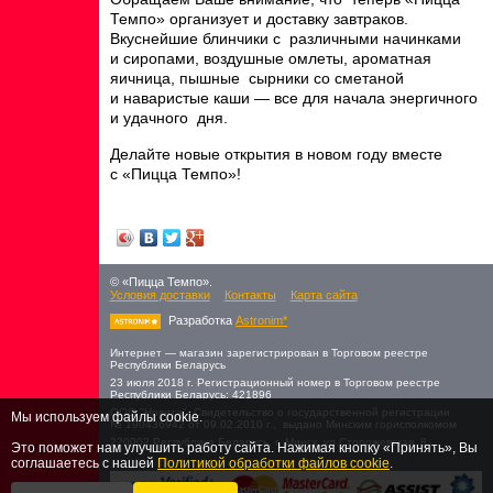
Темпо» организует и доставку завтраков.
Вкуснейшие блинчики с различными начинками
и сиропами, воздушные омлеты, ароматная
яичница, пышные сырники со сметаной
и наваристые каши — все для начала энергичного
и удачного дня.
Делайте новые открытия в новом году вместе
с «Пицца Темпо»!
© «Пицца Темпо».
Условия доставки
Контакты
Карта сайта
Разработка
Astronim*
Интернет — магазин зарегистрирован в Торговом реестре
Республики Беларусь
23 июля 2018 г. Регистрационный номер в Торговом реестре
Республики Беларусь: 421896
ООО "Новита" Свидетельство о государственной регистрации
Мы используем файлы cookie.
№ 190436942 от 09.02.2010 г., выдано Минским горисполкомом
220002,Республика Беларусь, г. Минск, ул.Cторожевская, 8
Это поможет нам улучшить работу сайта. Нажимая кнопку «Принять», Вы
соглашаетесь с нашей
Политикой обработки файлов cookie
.