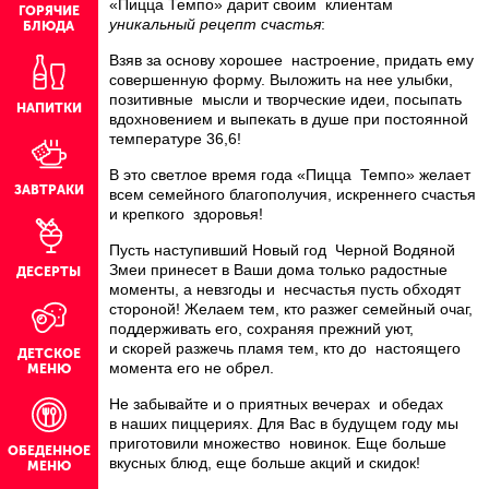
«Пицца Темпо» дарит своим клиентам
ГОРЯЧИЕ
уникальный рецепт счастья
:
БЛЮДА
Взяв за основу хорошее настроение, придать ему
совершенную форму. Выложить на нее улыбки,
позитивные мысли и творческие идеи, посыпать
НАПИТКИ
вдохновением и выпекать в душе при постоянной
температуре 36,6!
В это светлое время года «Пицца Темпо» желает
ЗАВТРАКИ
всем семейного благополучия, искреннего счастья
и крепкого здоровья!
Пусть наступивший Новый год Черной Водяной
Змеи принесет в Ваши дома только радостные
ДЕСЕРТЫ
моменты, а невзгоды и несчастья пусть обходят
стороной! Желаем тем, кто разжег семейный очаг,
поддерживать его, сохраняя прежний уют,
и скорей разжечь пламя тем, кто до настоящего
ДЕТСКОЕ
момента его не обрел.
МЕНЮ
Не забывайте и о приятных вечерах и обедах
в наших пиццериях. Для Вас в будущем году мы
приготовили множество новинок. Еще больше
ОБЕДЕННОЕ
вкусных блюд, еще больше акций и скидок!
МЕНЮ