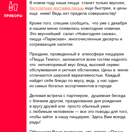
В новом году наша пицца станет только вкуснее,
бесплатная доставка пиццы
еще быстрее, а цены
еще ниже! Ведь нет предела совершенству!
ПРИБОРЫ
Кроме того, спешим сообщить, что уже с декабря
в нашем меню появились новогодние новинки.
Это вкуснейший салат «Новогодняя сказка»,
пицца «Пармская», многочисленные десерты и
согревающие напитки.
Праздник, проведенный в атмосфере пиццерии
«Пицца Темпо», запомнится всем гостям надолго:
это неповторимый вкус блюд, высокий сервис
обслуживания и уютная обстановка. Цены в меню
отличаются широкой вариативностью. Каждый
найдет себе блюдо по вкусу, ведь у нас один
из самых богатых ассортиментов в городе.
Деловая встреча с партнером, душевная беседа
с близким другом, празднование дня рождения
в кругу друзей или просто обычный ужин
с любимым человеком — все это поводы для того,
чтобы зайти в нашу пиццерию. Здесь Вам всегда
рады!
Обращаем Ваше внимание, что теперь «Пицца